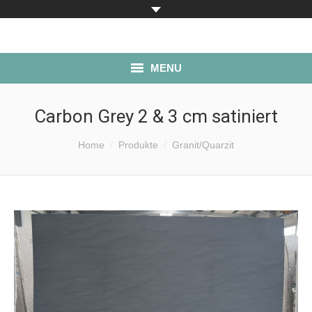
MENU
ÜBER UNS
Carbon Grey 2 & 3 cm satiniert
PRODUKTE
Sie befinden sich hier:
Home
Produkte
Granit/Quarzit
LAGERBESTAND
SERVICE
ANFAHRT