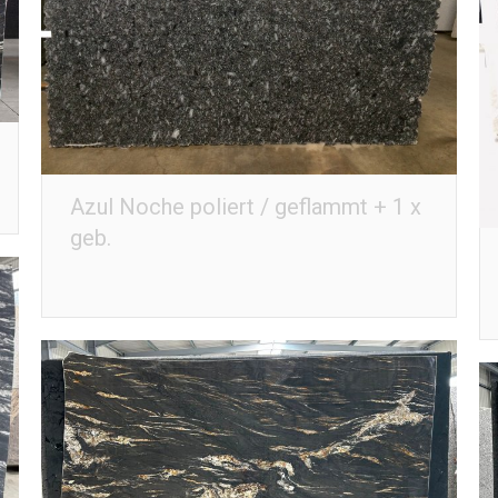
Azul Noche poliert / geflammt + 1 x
geb.