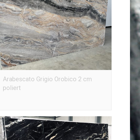
Arabescato Grigio Orobico 2 cm
poliert