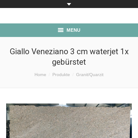
MENU
ÜBER UNS
Giallo Veneziano 3 cm waterjet 1x
gebürstet
PRODUKTE
Sie befinden sich hier:
LAGERBESTAND
Home
Produkte
Granit/Quarzit
SERVICE
ANFAHRT