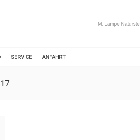
M. Lampe Naturstei
D
SERVICE
ANFAHRT
017
Sie