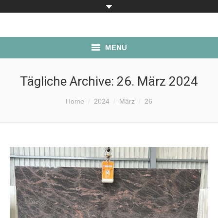
MENU
ÜBER UNS
Tägliche Archive:
26. März 2024
PRODUKTE
Sie befinden sich hier:
Home
2024
März
26
LAGERBESTAND
SERVICE
ANFAHRT