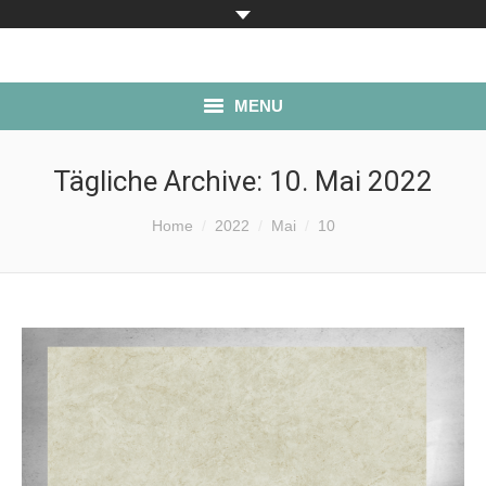
MENU
ÜBER UNS
Tägliche Archive:
10. Mai 2022
PRODUKTE
Sie befinden sich hier:
Home
2022
Mai
10
LAGERBESTAND
SERVICE
ANFAHRT