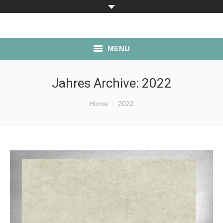
MENU
ÜBER UNS
Jahres Archive:
2022
PRODUKTE
Sie befinden sich hier:
Home
2022
LAGERBESTAND
SERVICE
ANFAHRT