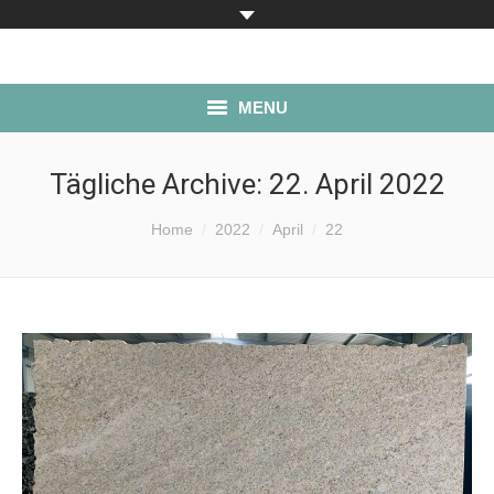
MENU
ÜBER UNS
Tägliche Archive:
22. April 2022
PRODUKTE
Sie befinden sich hier:
Home
2022
April
22
LAGERBESTAND
SERVICE
ANFAHRT