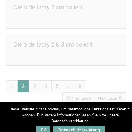
Cielo de Ivory 2 cm poliert
Cielo de Ivory 2 & 3 cm poliert
1
2
3
4
5
…
9
Prev page
Next page
Diese Website nutzt Cookies, um bestmögliche Funktionalität bieten zu
können. Für weitere Informationen lesen Sie bitte unsere
Datenschutzerklärung.
Footer
OK
Datenschutzerklärung