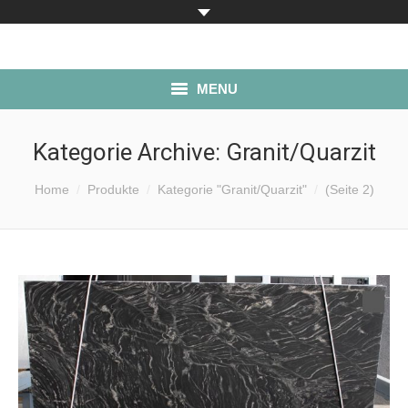
MENU
ÜBER UNS
Kategorie Archive:
Granit/Quarzit
PRODUKTE
Sie befinden sich hier:
Home
Produkte
Kategorie "Granit/Quarzit"
(Seite 2)
LAGERBESTAND
SERVICE
ANFAHRT